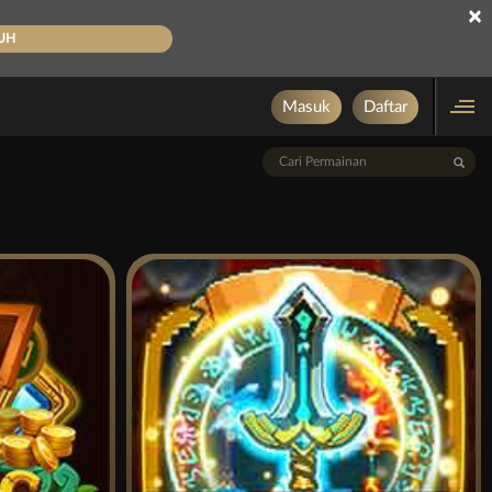
×
UH
Masuk
Daftar