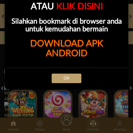
ATAU
KLIK DISINI
Silahkan bookmark di browser anda
HOT GAMES
SLOTS
LIVE CASINO
RACE
TOGEL
OL
untuk kemudahan bermain
Game Populer
DOWNLOAD APK
ANDROID
OK
GATES OF OLYMPUS POP
STORM OF SETH 2
NEZHA 2
WUKONG - BLACK SCATTER
SWEET BONANZA 2500
POKER WIN
Beranda
Promosi
Masuk
Hub. Kami
Akun Saya