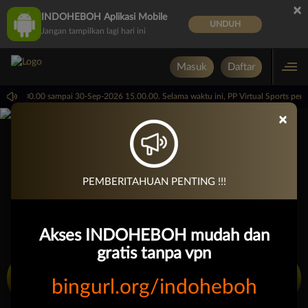
×
INDOHEBOH Aplikasi Mobile
UNDUH
Jangan tampilkan lagi hari ini
Masuk
Daftar
dari 15.00.00 sampai 30-Sep-2026 15.00.00. Selama waktu ini, PP Virtual Sports pe
×
PEMBERITAHUAN PENTING !!!
Akses INDOHEBOH mudah dan
JACKPOT
PLAY
gratis tanpa vpn
IDR
12,663,355,229
bingurl.org/indoheboh