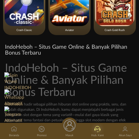
Crash Classic
Aviator
Crash Gold Rush
IndoHeboh – Situs Game Online & Banyak Pilihan
Bonus Terbaru
IndoHeboh – Situs Game
Online & Banyak Pilihan
Bonus Terbaru
Indoheboh
hadir sebagai pilihan hiburan slot online yang praktis, seru, dan
mudah digunakan. Di IndoHeboh, kamu dapat menjelajahi berbagai jenis
permainan slot dengan tema yang variatif—mulai dari gaya klasik yang
sederhana, tema fantasi dan petualangan, hingga slot modern dengan efek
visual dan fitur bonus yang menarik. Koleksi game yang tersedia memberikan
banyak opsi bagi pemain untuk mencoba permainan yang sesuai dengan
preferensi masing-masing.
Beranda
Promosi
Masuk
Hub. Kami
Akun Saya