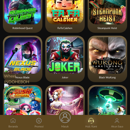
Robinhood Quest
Fa Fa Caishen
Steampunk Heist
Nexus Blade
Joker
Black WuKong
Beranda
Promosi
Masuk
Hub. Kami
Akun Saya
Sushi Avenger
Dance Dance Dance
Alien Invasion