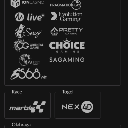
Race
Togel
Olahraga