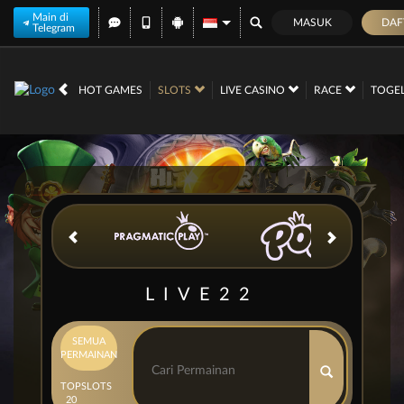
Main di
MASUK
DAF
Telegram
IDR
12,670,433,
HOT GAMES
SLOTS
LIVE CASINO
RACE
TOGE
LIVE22
SEMUA
PERMAINAN
TOP
SLOTS
20