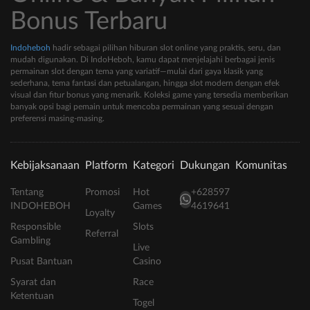
Bonus Terbaru
Indoheboh
hadir sebagai pilihan hiburan slot online yang praktis, seru, dan
mudah digunakan. Di IndoHeboh, kamu dapat menjelajahi berbagai jenis
permainan slot dengan tema yang variatif—mulai dari gaya klasik yang
sederhana, tema fantasi dan petualangan, hingga slot modern dengan efek
visual dan fitur bonus yang menarik. Koleksi game yang tersedia memberikan
banyak opsi bagi pemain untuk mencoba permainan yang sesuai dengan
preferensi masing-masing.
Kebijaksanaan
Platform
Kategori
Dukungan
Komunitas
Tentang
Promosi
Hot
+628597
INDOHEBOH
Games
4619641
Loyalty
Responsible
Slots
Referral
Gambling
Live
Pusat Bantuan
Casino
Syarat dan
Race
Ketentuan
Togel