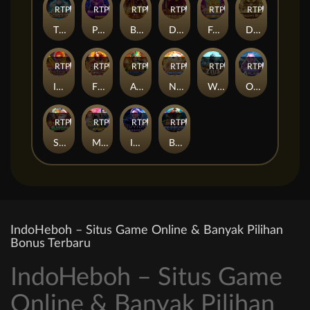
RTP
80%
RTP
92%
RTP
81%
RTP
97%
RTP
90%
RTP
94%
The Great Sorcery
Panthera Pardus
Buffalo Blaze
Dragon Treasure
Fortune Realm
Dragon Wish
RTP
95%
RTP
96%
RTP
84%
RTP
90%
RTP
89%
RTP
90%
Into the Fay: Ashley
Fiery Lady
Aztec Legacy
Neko Treasure
Wonders of Zeus
Oni Cosmic Atlas
RTP
90%
RTP
85%
RTP
98%
RTP
81%
Santa's Payday
Meta Space
Illuvium Master
Block Buster
IndoHeboh – Situs Game Online & Banyak Pilihan
Bonus Terbaru
IndoHeboh – Situs Game
Online & Banyak Pilihan