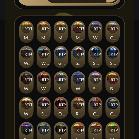
RTP
87%
RTP
94%
RTP
83%
RTP
83%
RTP
84%
RTP
94%
Mahjong Gold: Dragon
Mahjong Gold: Phoenix
Mahjong Gold: Lion
Mahjong Gold: Tiger
Wonders of Giza Pyramid
CaiShen Mega Fortune
RTP
86%
RTP
95%
RTP
92%
RTP
79%
RTP
89%
RTP
79%
Wonders of Machu Picchu
Wonder of Hanging Garden
God's Gambit: Poseidon
Space Quest: Earth
Space Quest: Moon
Space Quest: Neptune
RTP
95%
RTP
83%
RTP
85%
RTP
93%
RTP
87%
RTP
82%
Wonders of Colosseum
Wonders of Grand Canyon
Slithering Riches
Wonders of Taj Mahal
Sugar Strike
Blitz Coin: Hold & Win
RTP
90%
RTP
88%
RTP
82%
RTP
87%
RTP
90%
RTP
96%
Wild Bounty Queen
Space Quest: Mars
Queen Femida 2
Royale Ace
Clash of Olympus
Crypto Coin
RTP
95%
RTP
91%
RTP
95%
RTP
92%
RTP
81%
RTP
94%