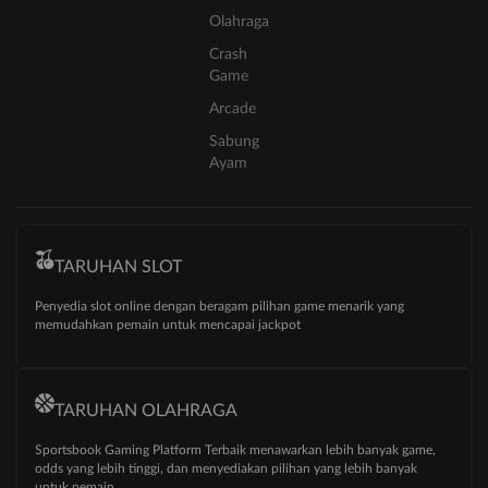
Olahraga
Crash
Game
Arcade
Sabung
Ayam
TARUHAN SLOT
Penyedia slot online dengan beragam pilihan game menarik yang
memudahkan pemain untuk mencapai jackpot
TARUHAN OLAHRAGA
Sportsbook Gaming Platform Terbaik menawarkan lebih banyak game,
odds yang lebih tinggi, dan menyediakan pilihan yang lebih banyak
untuk pemain.