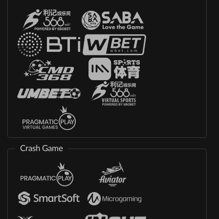
Crash Game