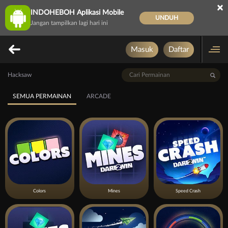
×
INDOHEBOH Aplikasi Mobile
UNDUH
Jangan tampilkan lagi hari ini
Masuk
Daftar
Hacksaw
SEMUA PERMAINAN
ARCADE
Colors
Mines
Speed Crash