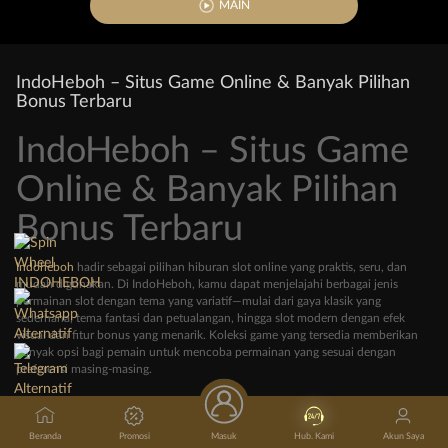
MAIN
IndoHeboh – Situs Game Online & Banyak Pilihan
Bonus Terbaru
IndoHeboh – Situs Game
Online & Banyak Pilihan
Bonus Terbaru
Indoheboh
hadir sebagai pilihan hiburan slot online yang praktis, seru, dan
mudah digunakan. Di IndoHeboh, kamu dapat menjelajahi berbagai jenis
permainan slot dengan tema yang variatif—mulai dari gaya klasik yang
sederhana, tema fantasi dan petualangan, hingga slot modern dengan efek
visual dan fitur bonus yang menarik. Koleksi game yang tersedia memberikan
banyak opsi bagi pemain untuk mencoba permainan yang sesuai dengan
preferensi masing-masing.
Kebijaksanaan
Platform
Beranda
Promosi
Masuk
Hub. Kami
Akun Saya