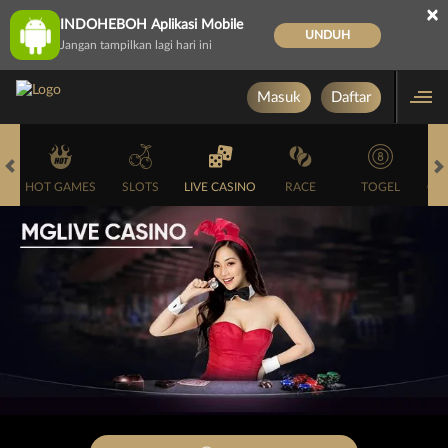
×
INDOHEBOH Aplikasi Mobile
UNDUH
Jangan tampilkan lagi hari ini
Masuk
Daftar
HOT GAMES
SLOTS
LIVE CASINO
RACE
TOGEL
OL