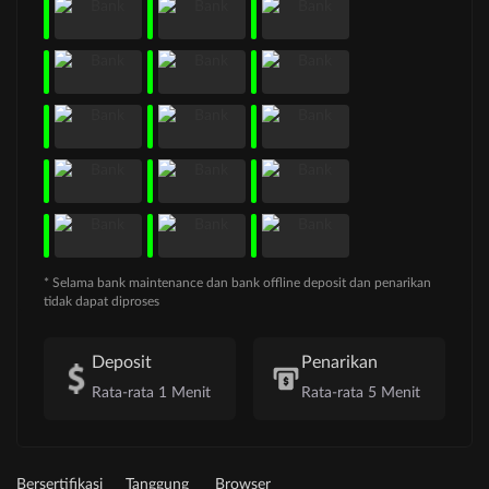
* Selama bank maintenance dan bank offline deposit dan penarikan
tidak dapat diproses
Deposit
Penarikan
Rata-rata 1 Menit
Rata-rata 5 Menit
Bersertifikasi
Tanggung
Browser