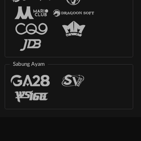
Sabung Ayam