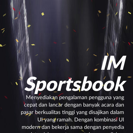
IM
Sportsbook
Menyediakan pengalaman pengguna yang
cepat dan lancar dengan banyak acara dan
pasar berkualitas tinggi yang disajikan dalam
UI yang ramah. Dengan kombinasi UI
modern dan bekerja sama dengan penyedia