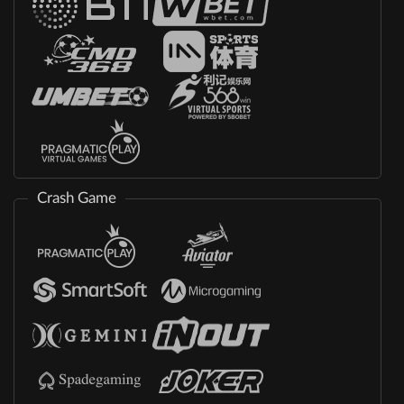
Crash Game