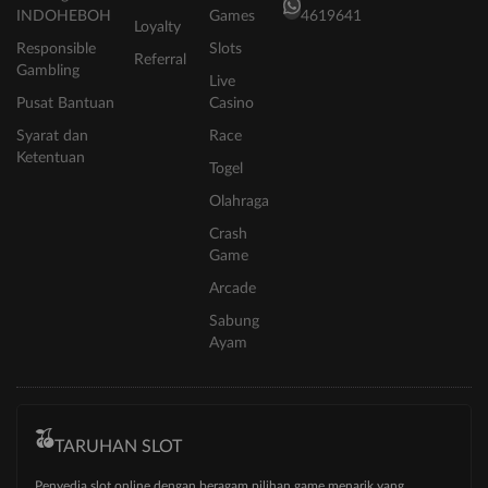
INDOHEBOH
Games
4619641
Loyalty
Responsible
Slots
Referral
Gambling
Live
Pusat Bantuan
Casino
Syarat dan
Race
Ketentuan
Togel
Olahraga
Crash
Game
Arcade
Sabung
Ayam
TARUHAN SLOT
Penyedia slot online dengan beragam pilihan game menarik yang