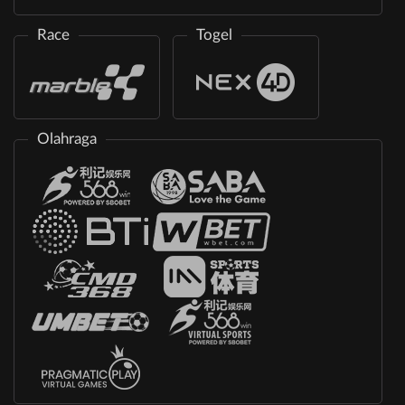
Race
Togel
Olahraga