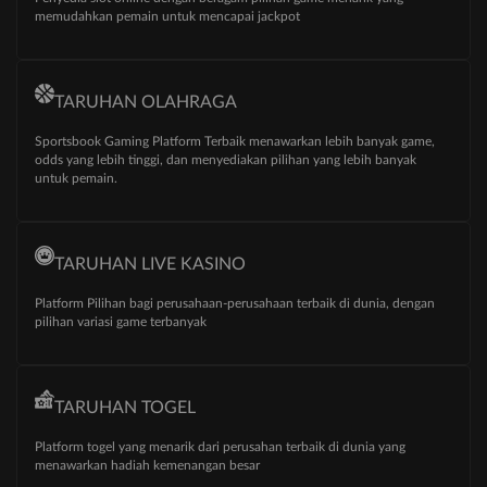
memudahkan pemain untuk mencapai jackpot
TARUHAN OLAHRAGA
Sportsbook Gaming Platform Terbaik menawarkan lebih banyak game,
odds yang lebih tinggi, dan menyediakan pilihan yang lebih banyak
untuk pemain.
TARUHAN LIVE KASINO
Platform Pilihan bagi perusahaan-perusahaan terbaik di dunia, dengan
pilihan variasi game terbanyak
TARUHAN TOGEL
Platform togel yang menarik dari perusahan terbaik di dunia yang
menawarkan hadiah kemenangan besar