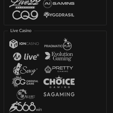
Live Casino