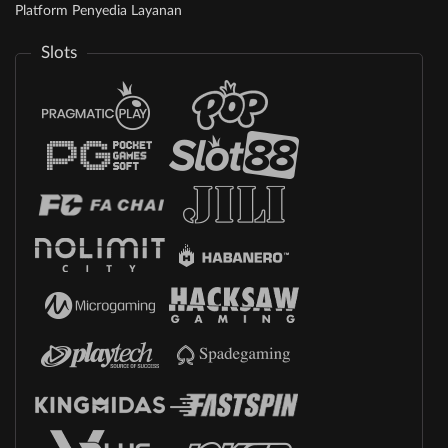
Platform Penyedia Layanan
Slots