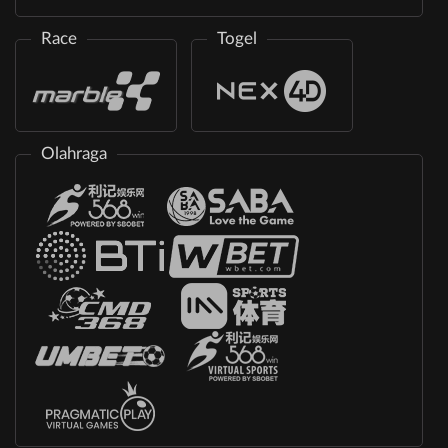
Race
Togel
Olahraga